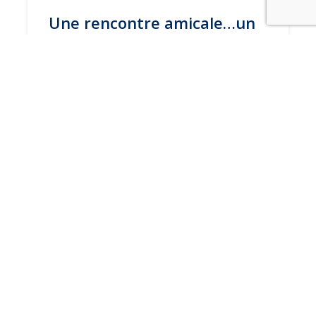
Une rencontre amicale…un
ouvrage unique
10 février 2026
1 minute
ACTUALITÉ
Plus que jamais, construire
des chemins possibles
13 janvier 2026
1 minute