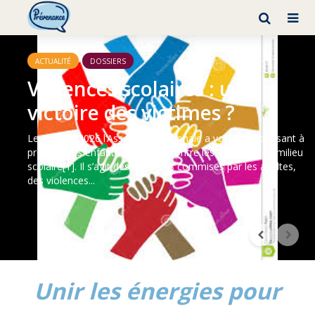
ACTUALITÉ
DOSSIERS
Protéger les enfants n’est pas
une option, c’est un devoir !
Violences en milieu scolaire : des manœuvres d’obstruction
parlementaire mettent les enfants en danger Une tribune a
été signée le 31 mai Lundi 1er juin 2026, l’Assemblée
nationale a examiné puis adopté...
Unir les énergies pour