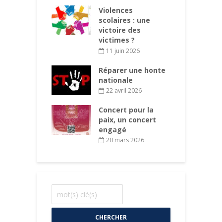
des
Violences
P
ations aux
scolaires : une
d
s des enfants
victoire des
d
 chaque
victimes ?
d
mune
11 juin 2026
rs 2026
Réparer une honte
 Superstar et
nationale
C
uses du pop
l
22 avril 2026
évrier 2026
Concert pour la
paix, un concert
engagé
20 mars 2026
CHERCHER