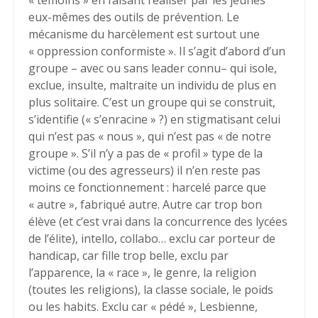
« témoins » en faisant réaliser par les jeunes
eux-mêmes des outils de prévention. Le
mécanisme du harcèlement est surtout une
« oppression conformiste ». Il s’agit d’abord d’un
groupe – avec ou sans leader connu– qui isole,
exclue, insulte, maltraite un individu de plus en
plus solitaire. C’est un groupe qui se construit,
s’identifie (« s’enracine » ?) en stigmatisant celui
qui n’est pas « nous », qui n’est pas « de notre
groupe ». S’il n’y a pas de « profil » type de la
victime (ou des agresseurs) il n’en reste pas
moins ce fonctionnement : harcelé parce que
« autre », fabriqué autre. Autre car trop bon
élève (et c’est vrai dans la concurrence des lycées
de l’élite), intello, collabo… exclu car porteur de
handicap, car fille trop belle, exclu par
l’apparence, la « race », le genre, la religion
(toutes les religions), la classe sociale, le poids
ou les habits. Exclu car « pédé », Lesbienne,