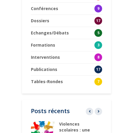
Conférences
9
Dossiers
17
Echanges/Débats
5
Formations
3
Interventions
8
Publications
17
Tables-Rondes
7
Posts récents
rt pour la
Violences
C
 un concert
scolaires : une
p