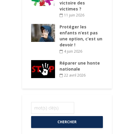
gé
victoire des
victimes ?
ars 2026
11 juin 2026
des
P
ations aux
Protéger les
d
s des enfants
enfants n’est pas
d
 chaque
une option, c’est un
d
mune
devoir !
rs 2026
4 juin 2026
Réparer une honte
nationale
22 avril 2026
CHERCHER