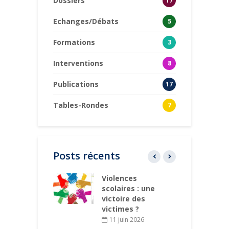
Dossiers
17
Echanges/Débats
5
Formations
3
Interventions
8
Publications
17
Tables-Rondes
7
Posts récents
rt pour la
Violences
C
 un concert
scolaires : une
p
gé
victoire des
victimes ?
ars 2026
11 juin 2026