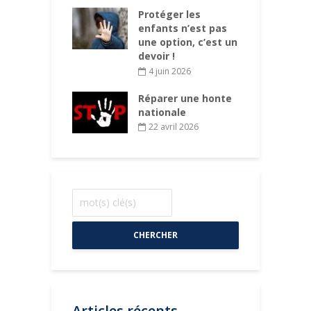
des
P
ations aux
Protéger les
d
s des enfants
enfants n’est pas
d
 chaque
une option, c’est un
d
mune
devoir !
rs 2026
4 juin 2026
Réparer une honte
nationale
22 avril 2026
CHERCHER
Articles récents