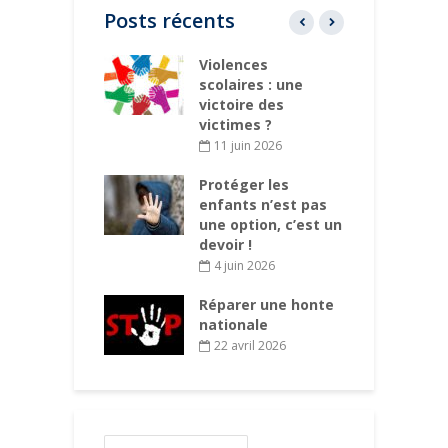
Posts récents
rt pour la
Violences
C
 un concert
scolaires : une
p
gé
victoire des
victimes ?
ars 2026
11 juin 2026
des
P
ations aux
Protéger les
d
s des enfants
enfants n’est pas
d
 chaque
une option, c’est un
d
mune
devoir !
rs 2026
4 juin 2026
Réparer une honte
nationale
22 avril 2026