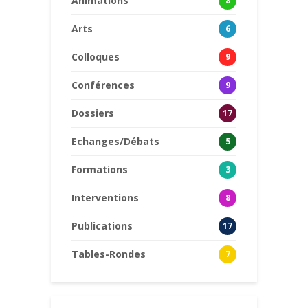
Animations
8
Arts
6
Colloques
9
Conférences
9
Dossiers
17
Echanges/Débats
5
Formations
3
Interventions
8
Publications
17
Tables-Rondes
7