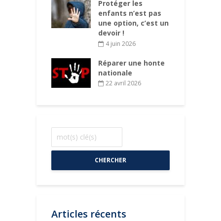
ations aux
Protéger les
d
s des enfants
enfants n’est pas
d
 chaque
une option, c’est un
d
mune
devoir !
rs 2026
4 juin 2026
Réparer une honte
nationale
22 avril 2026
CHERCHER
Articles récents