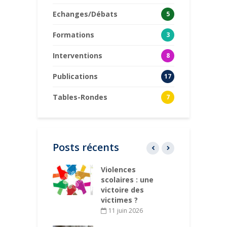
Echanges/Débats
5
Formations
3
Interventions
8
Publications
17
Tables-Rondes
7
Posts récents
rt pour la
Violences
C
 un concert
scolaires : une
p
gé
victoire des
victimes ?
ars 2026
11 juin 2026
des
P