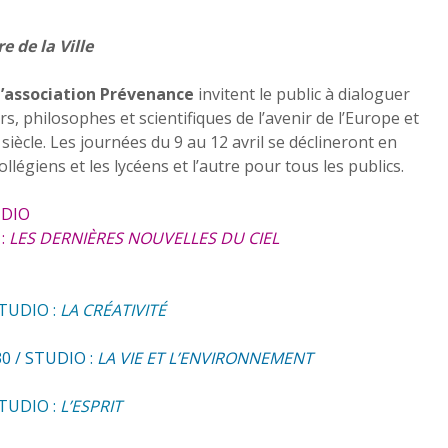
une option, c’est un
dans c
devoir !
commu
e de la Ville
4 juin 2026
2 mars
 l’association Prévenance
invitent le public à dialoguer
Réparer une honte
rs, philosophes et scientifiques de l’avenir de l’Europe et
nationale
22 avril 2026
iècle. Les journées du 9 au 12 avril se déclineront en
llégiens et les lycéens et l’autre pour tous les publics.
UDIO
 :
LES DERNIÈRES NOUVELLES DU CIEL
STUDIO :
LA CRÉATIVITÉ
0 / STUDIO :
LA VIE ET L’ENVIRONNEMENT
STUDIO :
L’ESPRIT