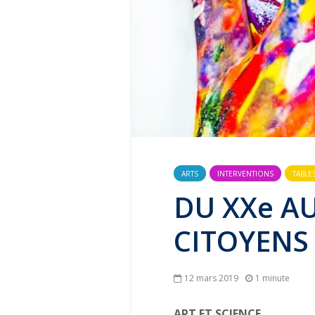
ARTS
INTERVENTIONS
TABLE
DU XXe AU
CITOYENS
12 mars 2019
1 minute
ART ET SCIENCE