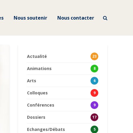
es
Nous soutenir
Nous contacter
Actualité
23
Animations
8
Arts
6
Colloques
9
Conférences
9
Dossiers
17
Echanges/Débats
5