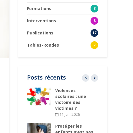
Formations
3
Interventions
8
Publications
17
Tables-Rondes
7
Posts récents
 pour la
Violences
Co
n concert
scolaires : une
pai
é
victoire des
en
victimes ?
s 2026
2
11 juin 2026
es
Po
tions aux
Protéger les
dé
des enfants
enfants n’est pas
dr