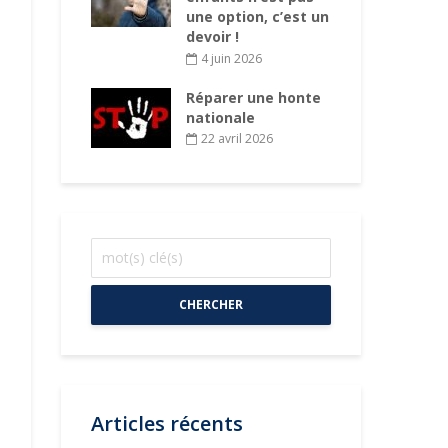
haque
une option, c’est un
da
ne
devoir !
co
 2026
4 juin 2026
2
Réparer une honte
nationale
22 avril 2026
CHERCHER
Articles récents